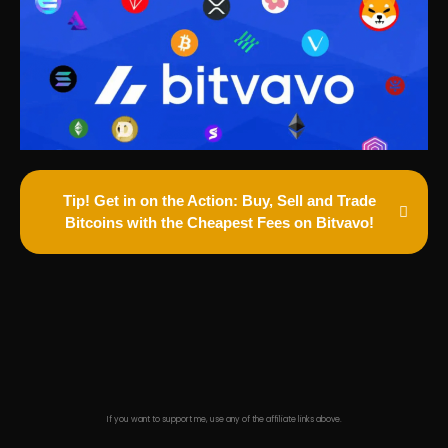
Tip! Get in on the Action: Buy, Sell and Trade
Bitcoins with the Cheapest Fees on Bitvavo!
If you want to support me, use any of the affiliate links above.