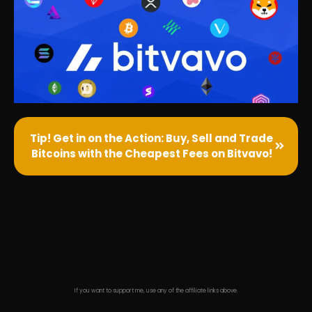
Tip! Get in on the Action: Buy, Sell and Trade
Bitcoins with the Cheapest Fees on Bitvavo!
If you want to support me, use any of the affiliate links above.